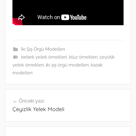
İki Şiş Örgü Modelleri
bebek yelek örnekleri
,
bluz örnekleri
,
çeyizlik
yelek örnekleri
,
iki şiş örgü modelleri
,
kazak
modelleri
Yazı
Önceki yazı
gezinmesi
Çeyizlik Yelek Modeli